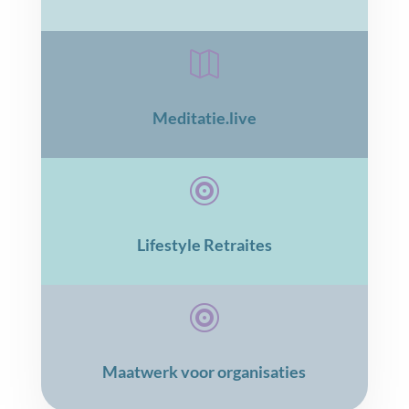

Meditatie.live

Lifestyle Retraites

Maatwerk voor organisaties