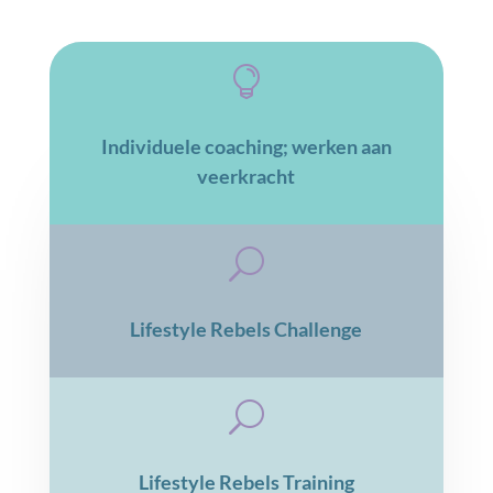

Individuele coaching; werken aan
veerkracht
U
Lifestyle Rebels Challenge
U
Lifestyle Rebels Training